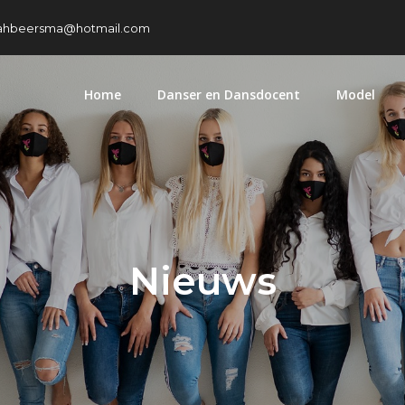
yahbeersma@hotmail.com
Home
Danser en Dansdocent
Model
Nieuws