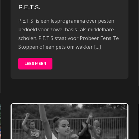
P.E.T.S.
P.E.T.S is een lesprogramma over pesten
bedoeld voor zowel basis- als middelbare
scholen. P.E.T.S staat voor Probeer Eens Te
Stoppen of een pets om wakker […]
LEES MEER